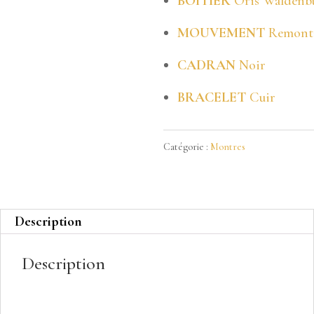
BOÎTIER
Oris Waldenbu
MOUVEMENT
Remonta
CADRAN
Noir
BRACELET
Cuir
Catégorie :
Montres
Description
Description