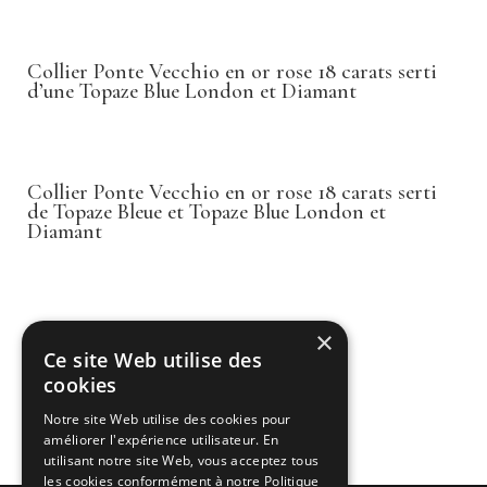
Collier Ponte Vecchio en or rose 18 carats serti
d’une Topaze Blue London et Diamant
Collier Ponte Vecchio en or rose 18 carats serti
de Topaze Bleue et Topaze Blue London et
Diamant
Collier or blanc et diamant naturel
×
Ce site Web utilise des
cookies
Notre site Web utilise des cookies pour
améliorer l'expérience utilisateur. En
1
2
→
utilisant notre site Web, vous acceptez tous
les cookies conformément à notre Politique